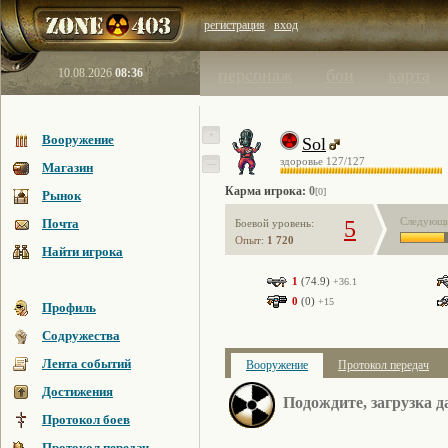
регистрация
вход
персонаж
бои
карта
10.08.2026
08:36
+
Вооружение
Sol
здоровье
127
/127
—
Магазин
Карма игрока:
0
[0]
Рынок
Следующи
Почта
5
Боевой уровень:
Опыт:
1 720
Найти игрока
1
(74.9)
+36.1
0
(0)
+15
Профиль
Содружества
Лента событий
Вооружение
Протокол передач
Достижения
Подождите, загрузка да
Протокол боев
Протокол передач