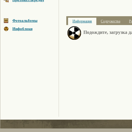
Фотоальбомы
Информация
Содружества
Р
Инфоблоки
Подождите, загрузка да