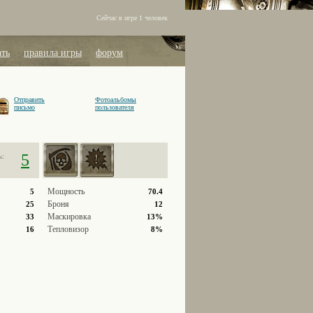
Сейчас в игре 1 человек
ать
правила игры
форум
Отправить
Фотоальбомы
письмо
пользователя
5
ь:
Мощность
5
70.4
Броня
25
12
Маскировка
33
13%
Тепловизор
16
8%