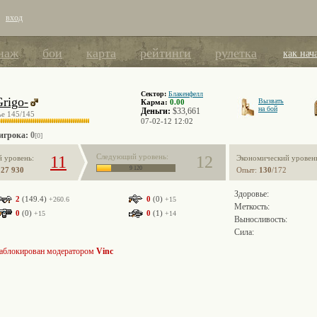
вход
наж
бои
карта
рейтинги
рулетка
как нач
Сектор:
Блакенфелл
Grigo-
Вызвать
Карма:
0.00
на бой
Деньги:
$33,661
ье
145
/145
07-02-12 12:02
игрока:
0
[0]
Следующий уровень:
11
12
й уровень:
Экономический уровен
9 120
:
27 930
Опыт:
130
/172
Здоровье:
2
(149.4)
0
(0)
+260.6
+15
Меткость:
0
(0)
0
(1)
+15
+14
Выносливость:
Сила:
заблокирован модератором
Vinc