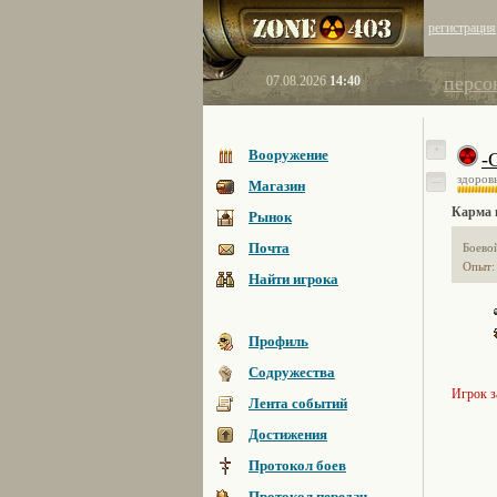
регистрация
персо
07.08.2026
14:40
+
Вооружение
-
здоров
—
Магазин
Карма 
Рынок
Почта
Боево
Опыт
Найти игрока
Профиль
Содружества
Игрок 
Лента событий
Достижения
Протокол боев
Протокол передач