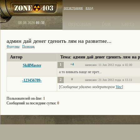
регистрация
вход
персонаж
бои
карта
08.08.2026
01:31
админ дай денег гденить лям на развитие...
Форумы
/
Помощь
Автор
Тема: админ дай денег гденить лям на р
1
+4
SkillMaster
написано: 11 Jun 2012 года. в 02.00
а то вникать ваще не прет...
2
0
-123456789-
написано: 21 Jun 2012 года. в 13.11
[
Сообщение удалено модератором
Vinc
]
Пользователей on-line:
1
Сообщений за последние сутки:
0