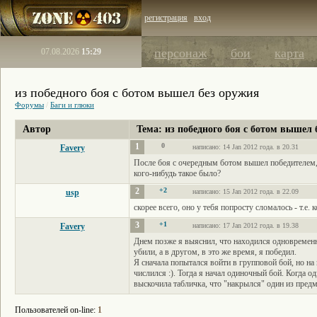
регистрация
вход
персонаж
бои
карта
07.08.2026
15:29
из победного боя с ботом вышел без оружия
Форумы
/
Баги и глюки
Автор
Тема: из победного боя с ботом вышел 
1
0
Favery
написано: 14 Jan 2012 года. в 20.31
После боя с очередным ботом вышел победителем,
кого-нибудь такое было?
2
+2
usp
написано: 15 Jan 2012 года. в 22.09
скорее всего, оно у тебя попросту сломалось - т.е.
3
+1
Favery
написано: 17 Jan 2012 года. в 19.38
Днем позже я выяснил, что находился одновременн
убили, а в другом, в это же время, я победил.
Я сначала попытался войти в групповой бой, но на 
числился :). Тогда я начал одиночный бой. Когда о
выскочила табличка, что "накрылся" один из предм
Пользователей on-line:
1