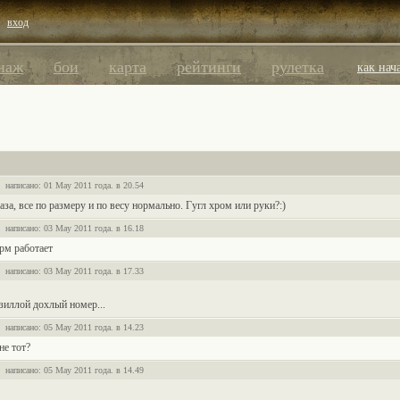
вход
наж
бои
карта
рейтинги
рулетка
как нач
написано: 01 May 2011 года. в 20.54
раза, все по размеру и по весу нормально. Гугл хром или руки?:)
написано: 03 May 2011 года. в 16.18
рм работает
написано: 03 May 2011 года. в 17.33
зиллой дохлый номер...
написано: 05 May 2011 года. в 14.23
не тот?
написано: 05 May 2011 года. в 14.49