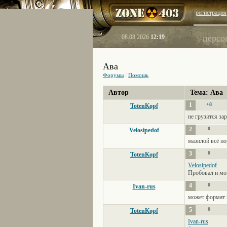
регистрация
персо
08.08.2026
12:19
Ава
Форумы
/
Помощь
Автор
Тема: Ава
1
+8
TotenKopf
не грузится за
2
0
Velosipedof
мазилой всё но
3
0
TotenKopf
Velosipedof
Пробовал и мо
4
0
Ivan-rus
может формат 
5
0
TotenKopf
Ivan-rus