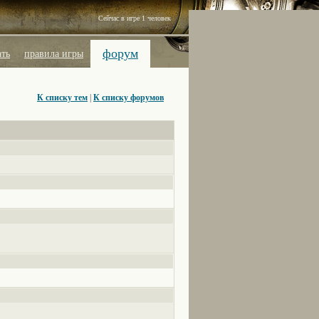
Сейчас в игре 1 человек
форум
ать
правила игры
К списку тем
|
К списку форумов