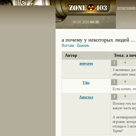
регистрация
персо
06.08.2026
04:20
а почему у некоторых людей ...
Форумы
/
Помощь
Автор
Тема: а по
1
0
ненуачо
3 активных дос
объясните пжал
2
0
Vinc
Если хотите, ч
3
0
Апостол
Потому-что все
какую часть и
А активировать
игроков, котор
отсюда и 3 акт
Удачи!