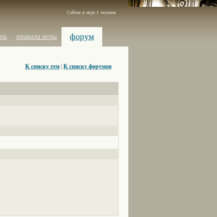
Сейчас в игре 1 человек
форум
ать
правила игры
К списку тем
|
К списку форумов