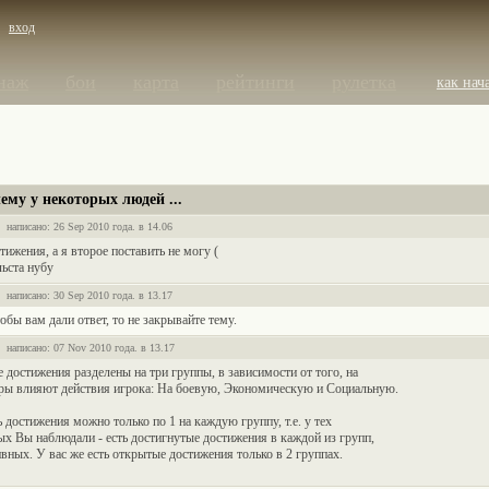
вход
наж
бои
карта
рейтинги
рулетка
как нач
чему у некоторых людей ...
написано: 26 Sep 2010 года. в 14.06
тижения, а я второе поставить не могу (
ьста нубу
написано: 30 Sep 2010 года. в 13.17
тобы вам дали ответ, то не закрывайте тему.
написано: 07 Nov 2010 года. в 13.17
 достижения разделены на три группы, в зависимости от того, на
гры влияют действия игрока: На боевую, Экономическую и Социальную.
 достижения можно только по 1 на каждую группу, т.е. у тех
ых Вы наблюдали - есть достигнутые достижения в каждой из групп,
ивных. У вас же есть открытые достижения только в 2 группах.